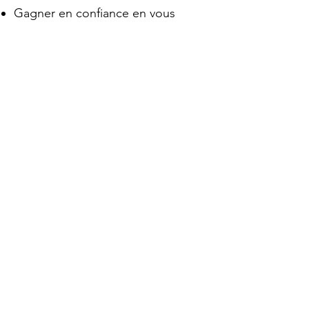
Gagner en confiance en vous
Gérer votre stress
Prendre de nouvelles fonctions
Gérer vos émotions
Développer votre conscience de
soi
Prendre des décisions
Améliorer vos relations et votre
communication
Mieux gérer votre temps
Développer votre créativité
...
Je vous accompagne à l'aide